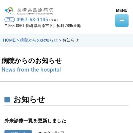
MENU
コ
ン
〒855-0861 長崎県島原市下川尻町7895番地
テ
ン
HOME
>
病院からのお知らせ
>
お知らせ
ツ
へ
病院からのお知らせ
ス
キ
News from the hospital
ッ
プ
お知らせ
外来診療一覧を更新しました