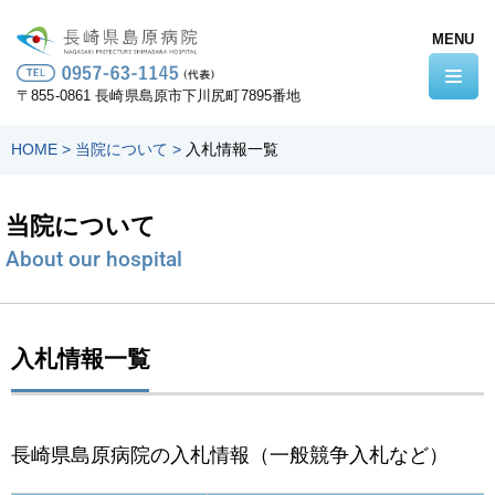
MENU
コ
ン
〒855-0861 長崎県島原市下川尻町7895番地
テ
ン
HOME
>
当院について
>
入札情報一覧
ツ
へ
当院について
ス
キ
About our hospital
ッ
プ
入札情報一覧
長崎県島原病院の入札情報（一般競争入札など）